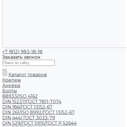
+7 (812) 983-18-18
Заказать звонок
Каталог товаров
Крепеж
Анкера
Болты
88933/ISO 4162
DIN 15237/ГОСТ 7811-7074
DIN 186/ГОСТ 13152-67
DIN 261/ISO 8992/ГОСТ 13152-67
DIN 444/ ГОСТ 3033-79
DIN 529/ГОСТ 5915/ГОСТ Р 52644