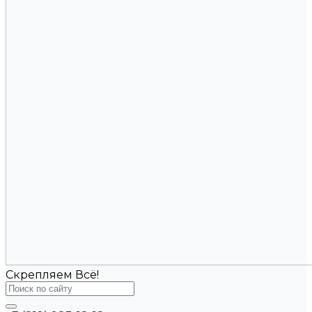
Скрепляем Всё!