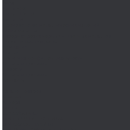
Wiha
Биты HEX
Биты HEX TR
Биты PH
Производство металлических изделий
Гибка металла
Лазерная резка черных и цветных металлов
Порошковая покраска
Компания
Статьи
Политика конфиденциальности
Оплата и доставка
Новости
Оплата и доставка
Контакты
...
Каталог товаров
Крепеж
Анкера
Болты
88933/ISO 4162
DIN 15237/ГОСТ 7811-7074
DIN 186/ГОСТ 13152-67
DIN 261/ISO 8992/ГОСТ 13152-67