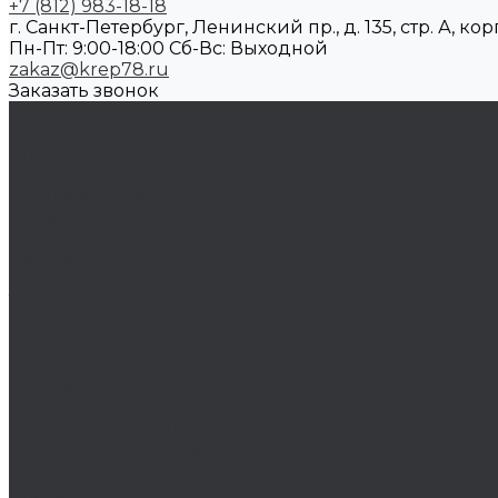
+7 (812) 983-18-18
г. Санкт-Петербург, Ленинский пр., д. 135, стр. А, корп
Пн-Пт: 9:00-18:00 Cб-Вс: Выходной
zakaz@krep78.ru
Заказать звонок
Каталог товаров
Крепеж
Анкера
Болты
Бронзовый крепеж
Оснастка
Биты, головки, переходники
Борфрезы
Диски, круги отрезные, чашки
Такелаж
Блоки такелажные
Вертлюги
Другой такелаж
Колёса и колëсные опоры
Колеса
Инструмент для нарезания резьбы
Резьбонарезной инструмент
Химический крепеж
Герметики