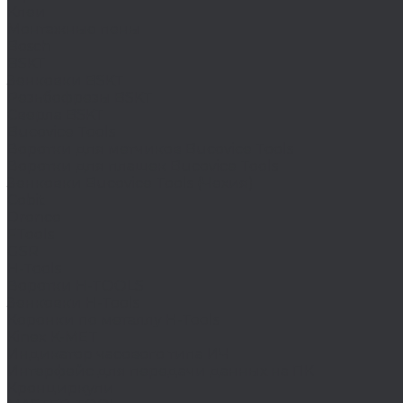
Клеи
Монтажные пены
Bosch
BSKT
Зенковки BSKT
Резьбофрезы BSKT
Сверла BSKT
Bucovice Tools
Воротки для метчиков Bucovice Tools
Воротки для плашек Bucovice Tools
Зенковки Bucovice Tools (Чехия)
Cobit
Dronco
FTools
GSR
H-Tools
Воротки H-TOOLS
Зенковки H-Tools
Коронки по металлу H-Tools
Kinex K-MET
Индикатор часового типа ИЧ
Интерфейс для передачи данных на ПК
Кронциркули