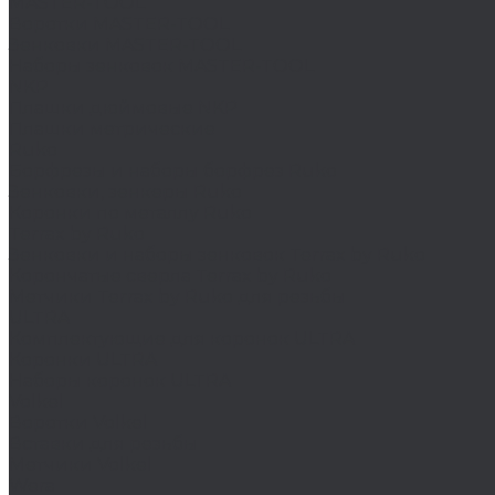
MASTER-TOOL
Воротки MASTER-TOOL
Зенковки MASTER-TOOL
Наборы зенковок MASTER-TOOL
NKP
Плашки дюймовые NKP
Плашки метрические
Ruko
Борфрезы и наборы борфрез Ruko
Зенковки, зенкеры Ruko
Коронки по металлу Ruko
Terrax by Ruko
Зенковки и наборы зенковок Terrax by Ruko
Корончатые сверла Terrax by Ruko
Метчики Terrax by Ruko для резьбы
ULTRA
Комплектующие для коронок ULTRA
Коронки ULTRA
Наборы коронок ULTRA
Volkel
Воротки Volkel
Вставки для резьбы
Метчики Volkel
Wera