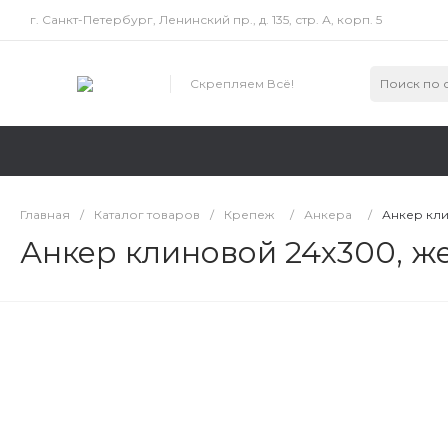
г. Санкт-Петербург, Ленинский пр., д. 135, стр. А, корп. 5
Скрепляем Всё!
Главная
/
Каталог товаров
/
Крепеж
/
Анкера
/
Анкер кли
Анкер клиновой 24x300, ж