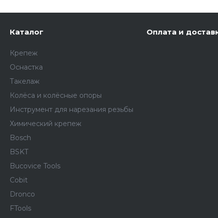
Каталог
Оплата и достав
Крепеж
Оснастка
Такелаж
Колёса и колëсные опоры
Инструмент для нарезания резьбы
Химический крепеж
Bosch
BSKT
Bucovice Tools
Cobit
Dronco
FTools