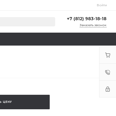
Войти
+7 (812) 983-18-18
Заказать звонок
+7 (812) 983-18-18
г. Санкт-Петербург,
Ленинский пр., д. 135,
стр. А, корп. 5
Пн-Пт: 9:00-18:00 Cб-Вс:
Выходной
zakaz@krep78.ru
Ь ЦЕНУ