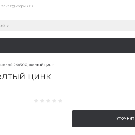
zakaz@krep78.ru
новой 24x300, желтый цинк
елтый цинк
УТОЧНИТ