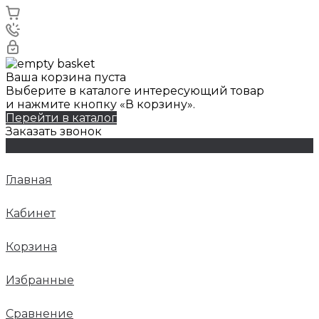
Ваша корзина пуста
Выберите в каталоге интересующий товар
и нажмите кнопку «В корзину».
Перейти в каталог
Заказать звонок
Главная
Кабинет
Корзина
Избранные
Сравнение