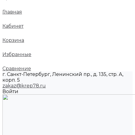
Главная
Кабинет
Корзина
Избранные
Сравнение
г. Санкт-Петербург, Ленинский пр., д. 135, стр. А,
корп. 5
zakaz@krep78.ru
Войти