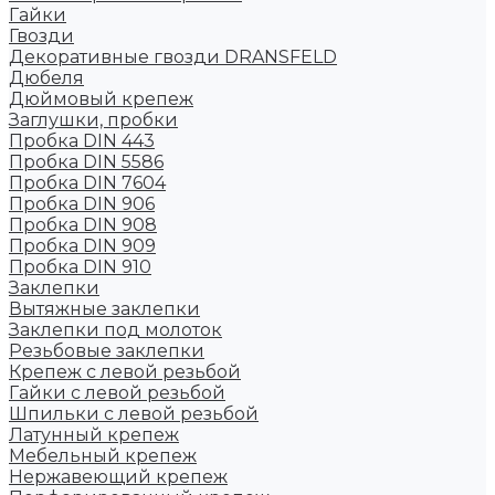
Гайки
Гвозди
Декоративные гвозди DRANSFELD
Дюбеля
Дюймовый крепеж
Заглушки, пробки
Пробка DIN 443
Пробка DIN 5586
Пробка DIN 7604
Пробка DIN 906
Пробка DIN 908
Пробка DIN 909
Пробка DIN 910
Заклепки
Вытяжные заклепки
Заклепки под молоток
Резьбовые заклепки
Крепеж с левой резьбой
Гайки с левой резьбой
Шпильки с левой резьбой
Латунный крепеж
Мебельный крепеж
Нержавеющий крепеж