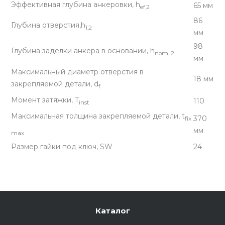
Эффективная глубина анкеровки, h
65 мм
ef,2
86
Глубина отверстия,h
1,2
мм
98
Глубина заделки анкера в основании, h
nom, 2
мм
Максимальный диаметр отверстия в
18 мм
закрепляемой детали, d
f
Момент затяжки, T
110
inst
Максимальная толщина закрепляемой детали, t
370
fix
мм
max
Размер гайки под ключ, SW
24
Каталог