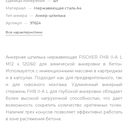
Единицы измерения
—
шт
Материал
—
Нержавеющая сталь А4
Тип анкера
—
Анкер-шпилька
Артикул
—
97624
Все характеристики
Анкерная шпилька нержавеющая FISCHER FHB II-A L
M12 x 120/60 для химической анкеровки в бетон.
Используется с инжекционными массами в картриджах
и в капсулах. Подходит как для предварительного, так
и для сквозного монтажа. Удлиненный анкерный
стержень FHB II-A L для глубокой анкеровки обладает
более высокой нагрузочной способностью, что дает
возможность сократить количество крепежных точек.
Наличие трех конусов позволяет эффективно работать
в зоне растяжения бетона.