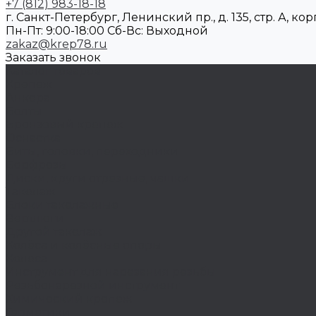
+7 (812) 983-18-18
г. Санкт-Петербург, Ленинский пр., д. 135, стр. А, корп
Пн-Пт: 9:00-18:00 Cб-Вс: Выходной
zakaz@krep78.ru
Заказать звонок
Каталог товаров
Крепеж
Анкера
Болты
Бронзовый крепеж
Оснастка
Биты, головки, переходники
Борфрезы
Диски, круги отрезные, чашки
Такелаж
Блоки такелажные
Вертлюги
Другой такелаж
Колёса и колëсные опоры
Колеса
Инструмент для нарезания резьбы
Резьбонарезной инструмент
Химический крепеж
Герметики