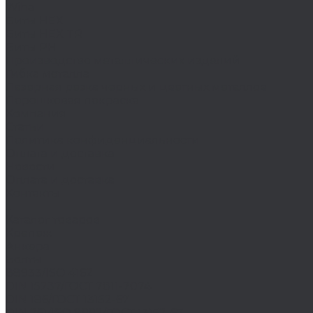
Wiha
Биты HEX
Биты HEX TR
Биты PH
Производство металлических изделий
Гибка металла
Лазерная резка черных и цветных металлов
Порошковая покраска
Компания
Статьи
Политика конфиденциальности
Оплата и доставка
Новости
Оплата и доставка
Контакты
...
Каталог товаров
Крепеж
Анкера
Болты
88933/ISO 4162
DIN 15237/ГОСТ 7811-7074
DIN 186/ГОСТ 13152-67
DIN 261/ISO 8992/ГОСТ 13152-67