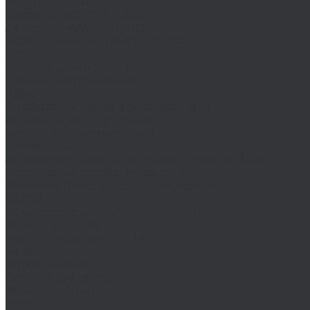
MASTER-TOOL
Воротки MASTER-TOOL
Зенковки MASTER-TOOL
Наборы зенковок MASTER-TOOL
NKP
Плашки дюймовые NKP
Плашки метрические
Ruko
Борфрезы и наборы борфрез Ruko
Зенковки, зенкеры Ruko
Коронки по металлу Ruko
Terrax by Ruko
Зенковки и наборы зенковок Terrax by Ruko
Корончатые сверла Terrax by Ruko
Метчики Terrax by Ruko для резьбы
ULTRA
Комплектующие для коронок ULTRA
Коронки ULTRA
Наборы коронок ULTRA
Volkel
Воротки Volkel
Вставки для резьбы
Метчики Volkel
Wera