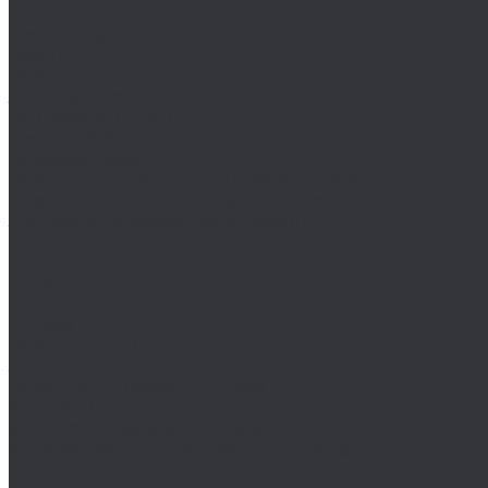
Клеи
Монтажные пены
Bosch
BSKT
Зенковки BSKT
Резьбофрезы BSKT
Сверла BSKT
Bucovice Tools
Воротки для метчиков Bucovice Tools
Воротки для плашек Bucovice Tools
Зенковки Bucovice Tools (Чехия)
Cobit
Dronco
FTools
GSR
H-Tools
Воротки H-TOOLS
Зенковки H-Tools
Коронки по металлу H-Tools
Kinex K-MET
Индикатор часового типа ИЧ
Интерфейс для передачи данных на ПК
Кронциркули