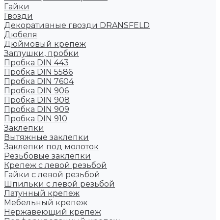
Гайки
Гвозди
Декоративные гвозди DRANSFELD
Дюбеля
Дюймовый крепеж
Заглушки, пробки
Пробка DIN 443
Пробка DIN 5586
Пробка DIN 7604
Пробка DIN 906
Пробка DIN 908
Пробка DIN 909
Пробка DIN 910
Заклепки
Вытяжные заклепки
Заклепки под молоток
Резьбовые заклепки
Крепеж с левой резьбой
Гайки с левой резьбой
Шпильки с левой резьбой
Латунный крепеж
Мебельный крепеж
Нержавеющий крепеж