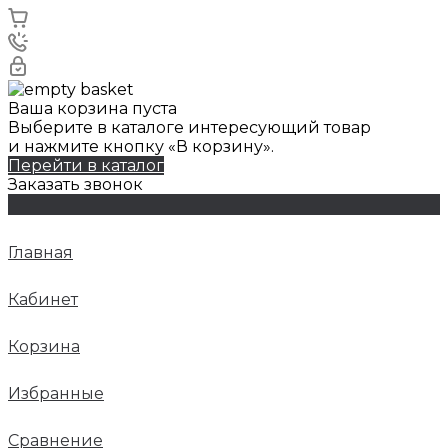
Ваша корзина пуста
Выберите в каталоге интересующий товар
и нажмите кнопку «В корзину».
Перейти в каталог
Заказать звонок
Главная
Кабинет
Корзина
Избранные
Сравнение