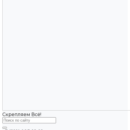
Скрепляем Всё!