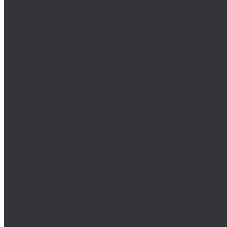
Wiha
Биты HEX
Биты HEX TR
Биты PH
Производство металлических изделий
Гибка металла
Лазерная резка черных и цветных металлов
Порошковая покраска
Компания
Статьи
Политика конфиденциальности
Оплата и доставка
Новости
Оплата и доставка
Контакты
...
Каталог товаров
Крепеж
Анкера
Болты
88933/ISO 4162
DIN 15237/ГОСТ 7811-7074
DIN 186/ГОСТ 13152-67
DIN 261/ISO 8992/ГОСТ 13152-67