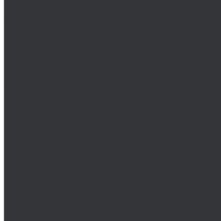
MASTER-TOOL
Воротки MASTER-TOOL
Зенковки MASTER-TOOL
Наборы зенковок MASTER-TOOL
NKP
Плашки дюймовые NKP
Плашки метрические
Ruko
Борфрезы и наборы борфрез Ruko
Зенковки, зенкеры Ruko
Коронки по металлу Ruko
Terrax by Ruko
Зенковки и наборы зенковок Terrax by Ruko
Корончатые сверла Terrax by Ruko
Метчики Terrax by Ruko для резьбы
ULTRA
Комплектующие для коронок ULTRA
Коронки ULTRA
Наборы коронок ULTRA
Volkel
Воротки Volkel
Вставки для резьбы
Метчики Volkel
Wera