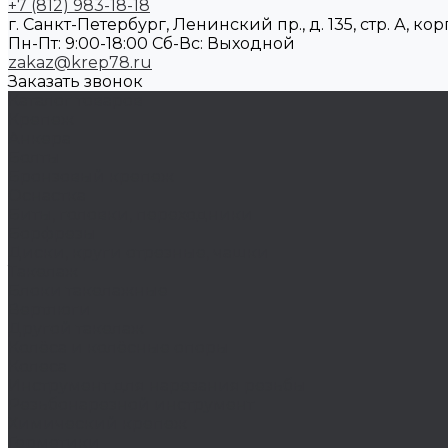
+7 (812) 983-18-18
г. Санкт-Петербург, Ленинский пр., д. 135, стр. А, корп
Пн-Пт: 9:00-18:00 Cб-Вс: Выходной
zakaz@krep78.ru
Заказать звонок
Каталог товаров
Крепеж
Анкера
Болты
Бронзовый крепеж
Оснастка
Биты, головки, переходники
Борфрезы
Диски, круги отрезные, чашки
Такелаж
Блоки такелажные
Вертлюги
Другой такелаж
Колёса и колëсные опоры
Колеса
Инструмент для нарезания резьбы
Резьбонарезной инструмент
Химический крепеж
Герметики