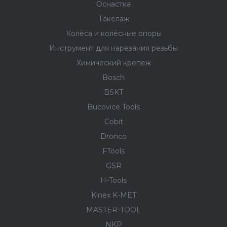
Оснастка
Такелаж
Колёса и колëсные опоры
Инструмент для нарезания резьбы
Химический крепеж
Bosch
BSKT
Bucovice Tools
Cobit
Dronco
FTools
GSR
H-Tools
Kinex K-MET
MASTER-TOOL
NKP