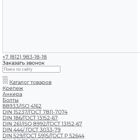
+7 (812) 983-18-18
Заказать звонок
Каталог товаров
Крепеж
Анкера
Болты
88933/ISO 4162
DIN 15237/ГОСТ 7811-7074
DIN 186/ГОСТ 13152-67
DIN 261/ISO 8992/ГОСТ 13152-67
DIN 444/ ГОСТ 3033-79
DIN 529/ГОСТ 5915/ГОСТ Р 52644