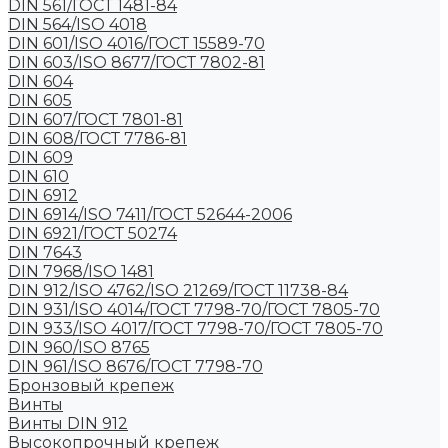
DIN 561/ГОСТ 1481-84
DIN 564/ISO 4018
DIN 601/ISO 4016/ГОСТ 15589-70
DIN 603/ISO 8677/ГОСТ 7802-81
DIN 604
DIN 605
DIN 607/ГОСТ 7801-81
DIN 608/ГОСТ 7786-81
DIN 609
DIN 610
DIN 6912
DIN 6914/ISO 7411/ГОСТ 52644-2006
DIN 6921/ГОСТ 50274
DIN 7643
DIN 7968/ISO 1481
DIN 912/ISO 4762/ISO 21269/ГОСТ 11738-84
DIN 931/ISO 4014/ГОСТ 7798-70/ГОСТ 7805-70
DIN 933/ISO 4017/ГОСТ 7798-70/ГОСТ 7805-70
DIN 960/ISO 8765
DIN 961/ISO 8676/ГОСТ 7798-70
Бронзовый крепеж
Винты
Винты DIN 912
Высокопрочный крепеж