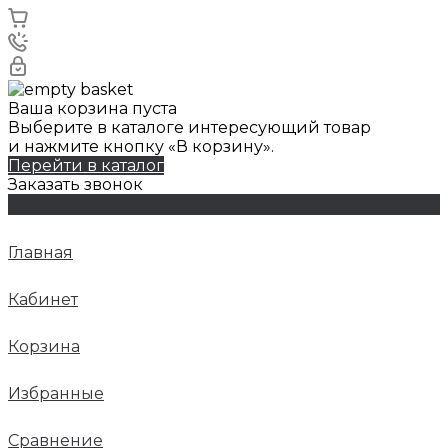
Ваша корзина пуста
Выберите в каталоге интересующий товар
и нажмите кнопку «В корзину».
Перейти в каталог
Заказать звонок
Главная
Кабинет
Корзина
Избранные
Сравнение