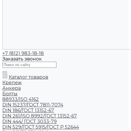
+7 (812) 983-18-18
Заказать звонок
Каталог товаров
Крепеж
Анкера
Болты
88933/ISO 4162
DIN 15237/ГОСТ 7811-7074
DIN 186/ГОСТ 13152-67
DIN 261/ISO 8992/ГОСТ 13152-67
DIN 444/ ГОСТ 3033-79
DIN 529/ГОСТ 5915/ГОСТ Р 52644