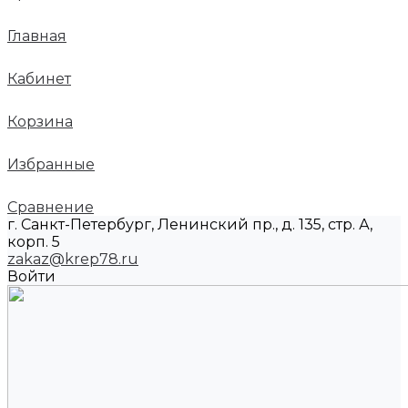
Главная
Кабинет
Корзина
Избранные
Сравнение
г. Санкт-Петербург, Ленинский пр., д. 135, стр. А,
корп. 5
zakaz@krep78.ru
Войти