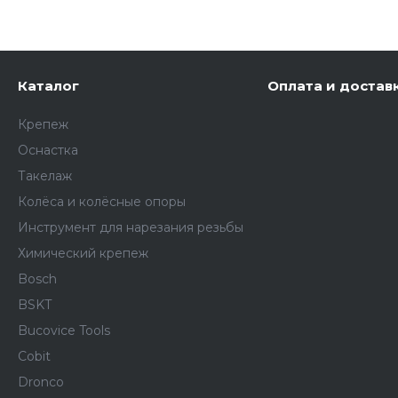
Каталог
Оплата и достав
Крепеж
Оснастка
Такелаж
Колёса и колëсные опоры
Инструмент для нарезания резьбы
Химический крепеж
Bosch
BSKT
Bucovice Tools
Cobit
Dronco