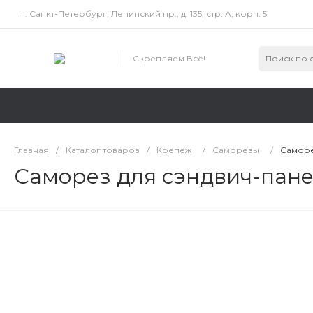
г. Санкт-Петербург, Ленинский пр., д. 135, стр. А, корп. 5
Скрепляем Всё!
Главная
/
Каталог товаров
/
Крепеж
/
Саморезы
/
Саморе
Саморез для сэндвич-панел