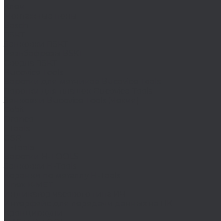
Клеи
Монтажные пены
Bosch
BSKT
Зенковки BSKT
Резьбофрезы BSKT
Сверла BSKT
Bucovice Tools
Воротки для метчиков Bucovice Tools
Воротки для плашек Bucovice Tools
Зенковки Bucovice Tools (Чехия)
Cobit
Dronco
FTools
GSR
H-Tools
Воротки H-TOOLS
Зенковки H-Tools
Коронки по металлу H-Tools
Kinex K-MET
Индикатор часового типа ИЧ
Интерфейс для передачи данных на ПК
Кронциркули