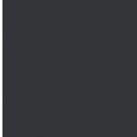
Wiha
Биты HEX
Биты HEX TR
Биты PH
Производство металлических изделий
Гибка металла
Лазерная резка черных и цветных металлов
Порошковая покраска
Компания
Статьи
Политика конфиденциальности
Оплата и доставка
Новости
Оплата и доставка
Контакты
...
Каталог товаров
Крепеж
Анкера
Болты
88933/ISO 4162
DIN 15237/ГОСТ 7811-7074
DIN 186/ГОСТ 13152-67
DIN 261/ISO 8992/ГОСТ 13152-67