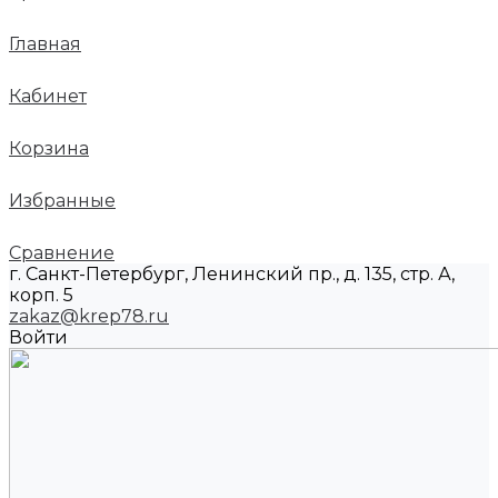
Главная
Кабинет
Корзина
Избранные
Сравнение
г. Санкт-Петербург, Ленинский пр., д. 135, стр. А,
корп. 5
zakaz@krep78.ru
Войти