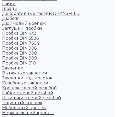
Гайки
Гвозди
Декоративные гвозди DRANSFELD
Дюбеля
Дюймовый крепеж
Заглушки, пробки
Пробка DIN 443
Пробка DIN 5586
Пробка DIN 7604
Пробка DIN 906
Пробка DIN 908
Пробка DIN 909
Пробка DIN 910
Заклепки
Вытяжные заклепки
Заклепки под молоток
Резьбовые заклепки
Крепеж с левой резьбой
Гайки с левой резьбой
Шпильки с левой резьбой
Латунный крепеж
Мебельный крепеж
Нержавеющий крепеж