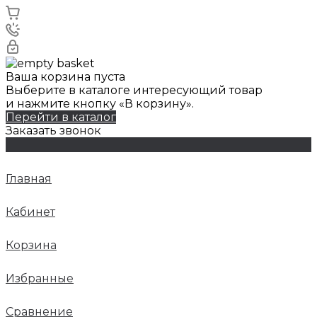
Ваша корзина пуста
Выберите в каталоге интересующий товар
и нажмите кнопку «В корзину».
Перейти в каталог
Заказать звонок
Главная
Кабинет
Корзина
Избранные
Сравнение