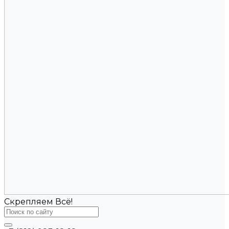
Скрепляем Всё!