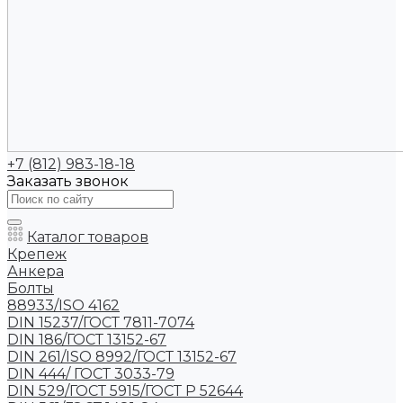
+7 (812) 983-18-18
Заказать звонок
Каталог товаров
Крепеж
Анкера
Болты
88933/ISO 4162
DIN 15237/ГОСТ 7811-7074
DIN 186/ГОСТ 13152-67
DIN 261/ISO 8992/ГОСТ 13152-67
DIN 444/ ГОСТ 3033-79
DIN 529/ГОСТ 5915/ГОСТ Р 52644