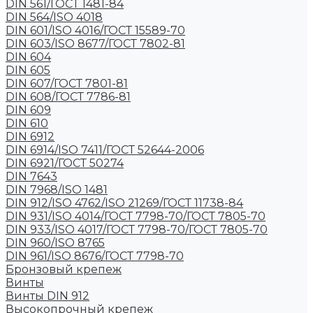
DIN 561/ГОСТ 1481-84
DIN 564/ISO 4018
DIN 601/ISO 4016/ГОСТ 15589-70
DIN 603/ISO 8677/ГОСТ 7802-81
DIN 604
DIN 605
DIN 607/ГОСТ 7801-81
DIN 608/ГОСТ 7786-81
DIN 609
DIN 610
DIN 6912
DIN 6914/ISO 7411/ГОСТ 52644-2006
DIN 6921/ГОСТ 50274
DIN 7643
DIN 7968/ISO 1481
DIN 912/ISO 4762/ISO 21269/ГОСТ 11738-84
DIN 931/ISO 4014/ГОСТ 7798-70/ГОСТ 7805-70
DIN 933/ISO 4017/ГОСТ 7798-70/ГОСТ 7805-70
DIN 960/ISO 8765
DIN 961/ISO 8676/ГОСТ 7798-70
Бронзовый крепеж
Винты
Винты DIN 912
Высокопрочный крепеж