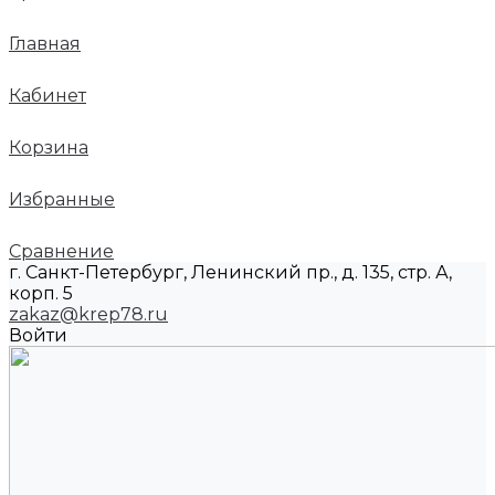
Главная
Кабинет
Корзина
Избранные
Сравнение
г. Санкт-Петербург, Ленинский пр., д. 135, стр. А,
корп. 5
zakaz@krep78.ru
Войти