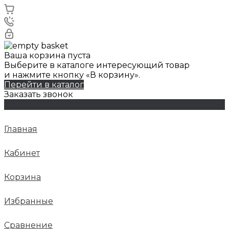
Ваша корзина пуста
Выберите в каталоге интересующий товар
и нажмите кнопку «В корзину».
Перейти в каталог
Заказать звонок
Главная
Кабинет
Корзина
Избранные
Сравнение