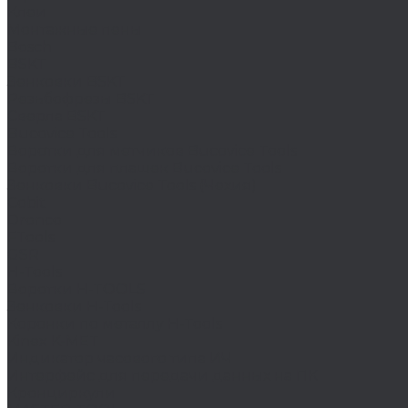
Клеи
Монтажные пены
Bosch
BSKT
Зенковки BSKT
Резьбофрезы BSKT
Сверла BSKT
Bucovice Tools
Воротки для метчиков Bucovice Tools
Воротки для плашек Bucovice Tools
Зенковки Bucovice Tools (Чехия)
Cobit
Dronco
FTools
GSR
H-Tools
Воротки H-TOOLS
Зенковки H-Tools
Коронки по металлу H-Tools
Kinex K-MET
Индикатор часового типа ИЧ
Интерфейс для передачи данных на ПК
Кронциркули