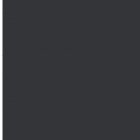
MASTER-TOOL
Воротки MASTER-TOOL
Зенковки MASTER-TOOL
Наборы зенковок MASTER-TOOL
NKP
Плашки дюймовые NKP
Плашки метрические
Ruko
Борфрезы и наборы борфрез Ruko
Зенковки, зенкеры Ruko
Коронки по металлу Ruko
Terrax by Ruko
Зенковки и наборы зенковок Terrax by Ruko
Корончатые сверла Terrax by Ruko
Метчики Terrax by Ruko для резьбы
ULTRA
Комплектующие для коронок ULTRA
Коронки ULTRA
Наборы коронок ULTRA
Volkel
Воротки Volkel
Вставки для резьбы
Метчики Volkel
Wera