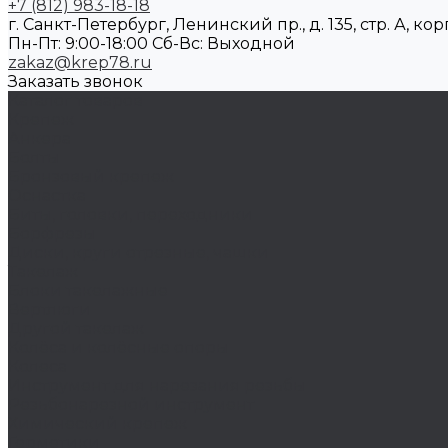
+7 (812) 983-18-18
г. Санкт-Петербург, Ленинский пр., д. 135, стр. А, корп
Пн-Пт: 9:00-18:00 Cб-Вс: Выходной
zakaz@krep78.ru
Заказать звонок
Каталог товаров
Крепеж
Анкера
Болты
Бронзовый крепеж
Оснастка
Биты, головки, переходники
Борфрезы
Диски, круги отрезные, чашки
Такелаж
Блоки такелажные
Вертлюги
Другой такелаж
Колёса и колëсные опоры
Колеса
Инструмент для нарезания резьбы
Резьбонарезной инструмент
Химический крепеж
Герметики