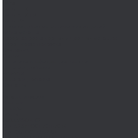
Wiha
Биты HEX
Биты HEX TR
Биты PH
Производство металлических изделий
Гибка металла
Лазерная резка черных и цветных металлов
Порошковая покраска
Компания
Статьи
Политика конфиденциальности
Оплата и доставка
Новости
Оплата и доставка
Контакты
...
Каталог товаров
Крепеж
Анкера
Болты
88933/ISO 4162
DIN 15237/ГОСТ 7811-7074
DIN 186/ГОСТ 13152-67
DIN 261/ISO 8992/ГОСТ 13152-67