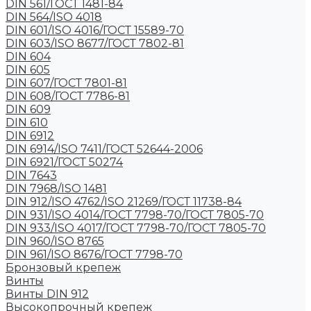
DIN 561/ГОСТ 1481-84
DIN 564/ISO 4018
DIN 601/ISO 4016/ГОСТ 15589-70
DIN 603/ISO 8677/ГОСТ 7802-81
DIN 604
DIN 605
DIN 607/ГОСТ 7801-81
DIN 608/ГОСТ 7786-81
DIN 609
DIN 610
DIN 6912
DIN 6914/ISO 7411/ГОСТ 52644-2006
DIN 6921/ГОСТ 50274
DIN 7643
DIN 7968/ISO 1481
DIN 912/ISO 4762/ISO 21269/ГОСТ 11738-84
DIN 931/ISO 4014/ГОСТ 7798-70/ГОСТ 7805-70
DIN 933/ISO 4017/ГОСТ 7798-70/ГОСТ 7805-70
DIN 960/ISO 8765
DIN 961/ISO 8676/ГОСТ 7798-70
Бронзовый крепеж
Винты
Винты DIN 912
Высокопрочный крепеж