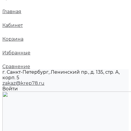
Главная
Кабинет
Корзина
Избранные
Сравнение
г. Санкт-Петербург, Ленинский пр., д. 135, стр. А,
корп. 5
zakaz@krep78.ru
Войти