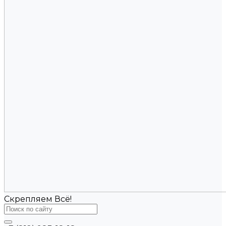
Скрепляем Всё!