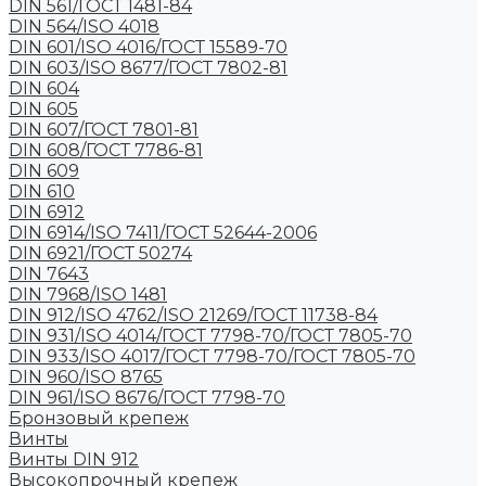
DIN 561/ГОСТ 1481-84
DIN 564/ISO 4018
DIN 601/ISO 4016/ГОСТ 15589-70
DIN 603/ISO 8677/ГОСТ 7802-81
DIN 604
DIN 605
DIN 607/ГОСТ 7801-81
DIN 608/ГОСТ 7786-81
DIN 609
DIN 610
DIN 6912
DIN 6914/ISO 7411/ГОСТ 52644-2006
DIN 6921/ГОСТ 50274
DIN 7643
DIN 7968/ISO 1481
DIN 912/ISO 4762/ISO 21269/ГОСТ 11738-84
DIN 931/ISO 4014/ГОСТ 7798-70/ГОСТ 7805-70
DIN 933/ISO 4017/ГОСТ 7798-70/ГОСТ 7805-70
DIN 960/ISO 8765
DIN 961/ISO 8676/ГОСТ 7798-70
Бронзовый крепеж
Винты
Винты DIN 912
Высокопрочный крепеж