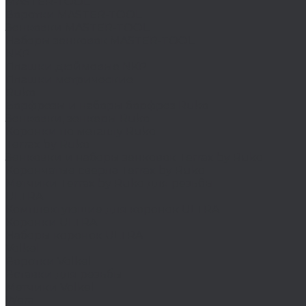
MASTER-TOOL
Воротки MASTER-TOOL
Зенковки MASTER-TOOL
Наборы зенковок MASTER-TOOL
NKP
Плашки дюймовые NKP
Плашки метрические
Ruko
Борфрезы и наборы борфрез Ruko
Зенковки, зенкеры Ruko
Коронки по металлу Ruko
Terrax by Ruko
Зенковки и наборы зенковок Terrax by Ruko
Корончатые сверла Terrax by Ruko
Метчики Terrax by Ruko для резьбы
ULTRA
Комплектующие для коронок ULTRA
Коронки ULTRA
Наборы коронок ULTRA
Volkel
Воротки Volkel
Вставки для резьбы
Метчики Volkel
Wera