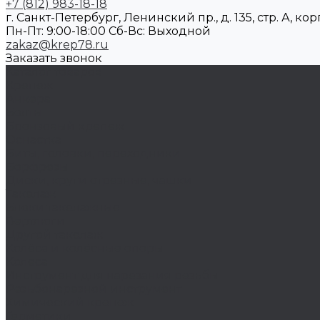
+7 (812) 983-18-18
г. Санкт-Петербург, Ленинский пр., д. 135, стр. А, корп
Пн-Пт: 9:00-18:00 Cб-Вс: Выходной
zakaz@krep78.ru
Заказать звонок
Каталог товаров
Крепеж
Анкера
Болты
Бронзовый крепеж
Оснастка
Биты, головки, переходники
Борфрезы
Диски, круги отрезные, чашки
Такелаж
Блоки такелажные
Вертлюги
Другой такелаж
Колёса и колëсные опоры
Колеса
Инструмент для нарезания резьбы
Резьбонарезной инструмент
Химический крепеж
Герметики