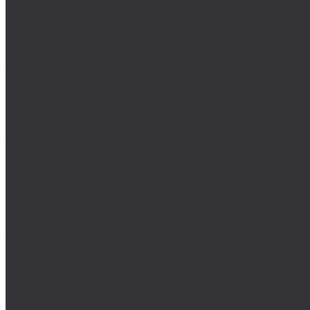
Клеи
Монтажные пены
Bosch
BSKT
Зенковки BSKT
Резьбофрезы BSKT
Сверла BSKT
Bucovice Tools
Воротки для метчиков Bucovice Tools
Воротки для плашек Bucovice Tools
Зенковки Bucovice Tools (Чехия)
Cobit
Dronco
FTools
GSR
H-Tools
Воротки H-TOOLS
Зенковки H-Tools
Коронки по металлу H-Tools
Kinex K-MET
Индикатор часового типа ИЧ
Интерфейс для передачи данных на ПК
Кронциркули