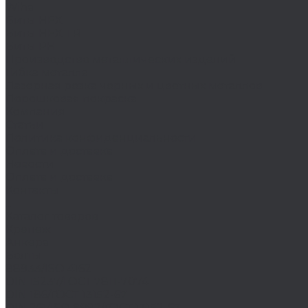
Wiha
Биты HEX
Биты HEX TR
Биты PH
Производство металлических изделий
Гибка металла
Лазерная резка черных и цветных металлов
Порошковая покраска
Компания
Статьи
Политика конфиденциальности
Оплата и доставка
Новости
Оплата и доставка
Контакты
...
Каталог товаров
Крепеж
Анкера
Болты
88933/ISO 4162
DIN 15237/ГОСТ 7811-7074
DIN 186/ГОСТ 13152-67
DIN 261/ISO 8992/ГОСТ 13152-67