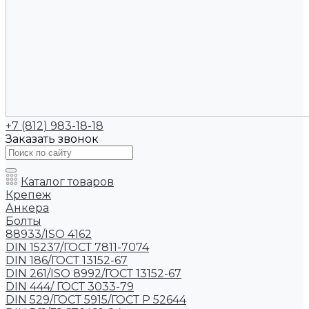
+7 (812) 983-18-18
Заказать звонок
Каталог товаров
Крепеж
Анкера
Болты
88933/ISO 4162
DIN 15237/ГОСТ 7811-7074
DIN 186/ГОСТ 13152-67
DIN 261/ISO 8992/ГОСТ 13152-67
DIN 444/ ГОСТ 3033-79
DIN 529/ГОСТ 5915/ГОСТ Р 52644