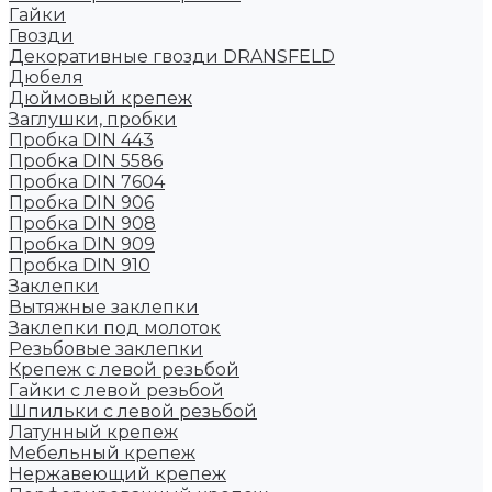
Гайки
Гвозди
Декоративные гвозди DRANSFELD
Дюбеля
Дюймовый крепеж
Заглушки, пробки
Пробка DIN 443
Пробка DIN 5586
Пробка DIN 7604
Пробка DIN 906
Пробка DIN 908
Пробка DIN 909
Пробка DIN 910
Заклепки
Вытяжные заклепки
Заклепки под молоток
Резьбовые заклепки
Крепеж с левой резьбой
Гайки с левой резьбой
Шпильки с левой резьбой
Латунный крепеж
Мебельный крепеж
Нержавеющий крепеж