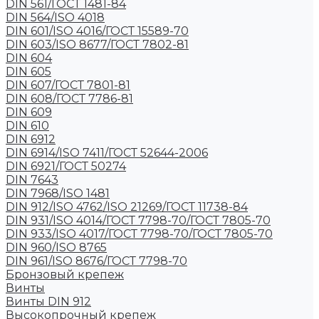
DIN 561/ГОСТ 1481-84
DIN 564/ISO 4018
DIN 601/ISO 4016/ГОСТ 15589-70
DIN 603/ISO 8677/ГОСТ 7802-81
DIN 604
DIN 605
DIN 607/ГОСТ 7801-81
DIN 608/ГОСТ 7786-81
DIN 609
DIN 610
DIN 6912
DIN 6914/ISO 7411/ГОСТ 52644-2006
DIN 6921/ГОСТ 50274
DIN 7643
DIN 7968/ISO 1481
DIN 912/ISO 4762/ISO 21269/ГОСТ 11738-84
DIN 931/ISO 4014/ГОСТ 7798-70/ГОСТ 7805-70
DIN 933/ISO 4017/ГОСТ 7798-70/ГОСТ 7805-70
DIN 960/ISO 8765
DIN 961/ISO 8676/ГОСТ 7798-70
Бронзовый крепеж
Винты
Винты DIN 912
Высокопрочный крепеж