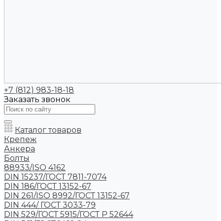
+7 (812) 983-18-18
Заказать звонок
Каталог товаров
Крепеж
Анкера
Болты
88933/ISO 4162
DIN 15237/ГОСТ 7811-7074
DIN 186/ГОСТ 13152-67
DIN 261/ISO 8992/ГОСТ 13152-67
DIN 444/ ГОСТ 3033-79
DIN 529/ГОСТ 5915/ГОСТ Р 52644