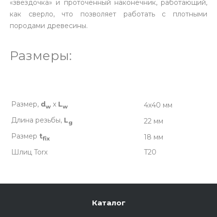
«звездочка» и проточенный наконечник, работающий,
как сверло, что позволяет работать с плотными
породами древесины.
Размеры:
Размер,
d
x
L
4х40 мм
w
w
Длина резьбы,
L
22 мм
g
Размер
t
18 мм
fix
Шлиц Torx
T20
Каталог