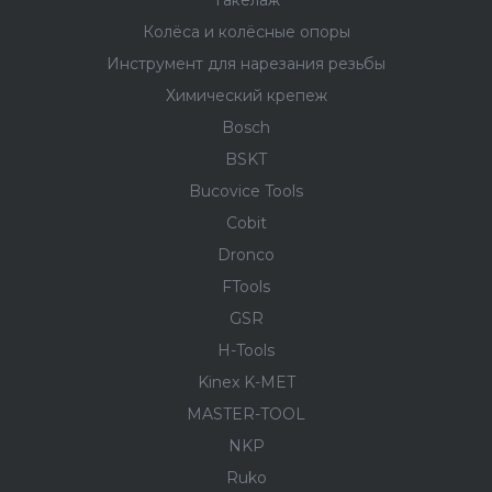
Такелаж
Колёса и колëсные опоры
Инструмент для нарезания резьбы
Химический крепеж
Bosch
BSKT
Bucovice Tools
Cobit
Dronco
FTools
GSR
H-Tools
Kinex K-MET
MASTER-TOOL
NKP
Ruko