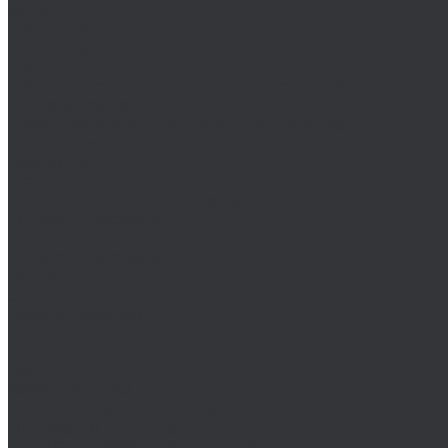
Wiha
Биты HEX
Биты HEX TR
Биты PH
Производство металлических изделий
Гибка металла
Лазерная резка черных и цветных металлов
Порошковая покраска
Компания
Статьи
Политика конфиденциальности
Оплата и доставка
Новости
Оплата и доставка
Контакты
...
Каталог товаров
Крепеж
Анкера
Болты
88933/ISO 4162
DIN 15237/ГОСТ 7811-7074
DIN 186/ГОСТ 13152-67
DIN 261/ISO 8992/ГОСТ 13152-67