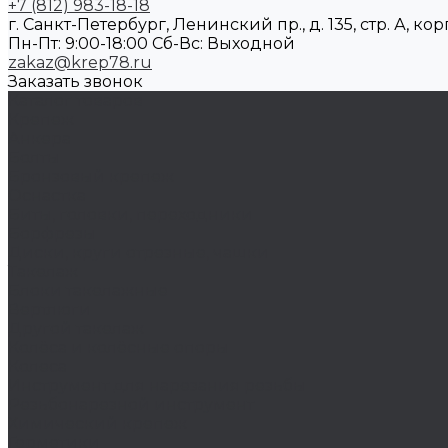
+7 (812) 983-18-18
г. Санкт-Петербург, Ленинский пр., д. 135, стр. А, корп
Пн-Пт: 9:00-18:00 Cб-Вс: Выходной
zakaz@krep78.ru
Заказать звонок
Каталог товаров
Крепеж
Анкера
Болты
Бронзовый крепеж
Оснастка
Биты, головки, переходники
Борфрезы
Диски, круги отрезные, чашки
Такелаж
Блоки такелажные
Вертлюги
Другой такелаж
Колёса и колëсные опоры
Колеса
Инструмент для нарезания резьбы
Резьбонарезной инструмент
Химический крепеж
Герметики