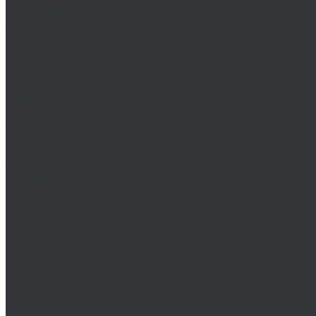
MASTER-TOOL
Воротки MASTER-TOOL
Зенковки MASTER-TOOL
Наборы зенковок MASTER-TOOL
NKP
Плашки дюймовые NKP
Плашки метрические
Ruko
Борфрезы и наборы борфрез Ruko
Зенковки, зенкеры Ruko
Коронки по металлу Ruko
Terrax by Ruko
Зенковки и наборы зенковок Terrax by Ruko
Корончатые сверла Terrax by Ruko
Метчики Terrax by Ruko для резьбы
ULTRA
Комплектующие для коронок ULTRA
Коронки ULTRA
Наборы коронок ULTRA
Volkel
Воротки Volkel
Вставки для резьбы
Метчики Volkel
Wera