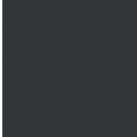
Клеи
Монтажные пены
Bosch
BSKT
Зенковки BSKT
Резьбофрезы BSKT
Сверла BSKT
Bucovice Tools
Воротки для метчиков Bucovice Tools
Воротки для плашек Bucovice Tools
Зенковки Bucovice Tools (Чехия)
Cobit
Dronco
FTools
GSR
H-Tools
Воротки H-TOOLS
Зенковки H-Tools
Коронки по металлу H-Tools
Kinex K-MET
Индикатор часового типа ИЧ
Интерфейс для передачи данных на ПК
Кронциркули