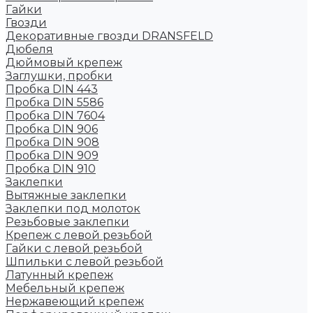
Гайки
Гвозди
Декоративные гвозди DRANSFELD
Дюбеля
Дюймовый крепеж
Заглушки, пробки
Пробка DIN 443
Пробка DIN 5586
Пробка DIN 7604
Пробка DIN 906
Пробка DIN 908
Пробка DIN 909
Пробка DIN 910
Заклепки
Вытяжные заклепки
Заклепки под молоток
Резьбовые заклепки
Крепеж с левой резьбой
Гайки с левой резьбой
Шпильки с левой резьбой
Латунный крепеж
Мебельный крепеж
Нержавеющий крепеж