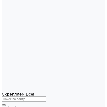
Скрепляем Всё!