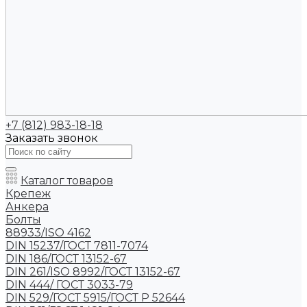
+7 (812) 983-18-18
Заказать звонок
Каталог товаров
Крепеж
Анкера
Болты
88933/ISO 4162
DIN 15237/ГОСТ 7811-7074
DIN 186/ГОСТ 13152-67
DIN 261/ISO 8992/ГОСТ 13152-67
DIN 444/ ГОСТ 3033-79
DIN 529/ГОСТ 5915/ГОСТ Р 52644