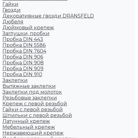
Гайки
Гвозди
Декоративные гвозди DRANSFELD
Дюбеля
Дюймовый крепеж
Заглушки, пробки
Пробка DIN 443
Пробка DIN 5586
Пробка DIN 7604
Пробка DIN 906
Пробка DIN 908
Пробка DIN 909
Пробка DIN 910
Заклепки
Вытяжные заклепки
Заклепки под молоток
Резьбовые заклепки
Крепеж с левой резьбой
Гайки с левой резьбой
Шпильки с левой резьбой
Латунный крепеж
Мебельный крепеж
Нержавеющий крепеж