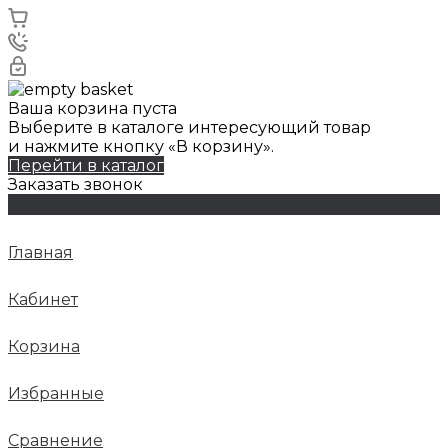
Ваша корзина пуста
Выберите в каталоге интересующий товар
и нажмите кнопку «В корзину».
Перейти в каталог
Заказать звонок
Главная
Кабинет
Корзина
Избранные
Сравнение