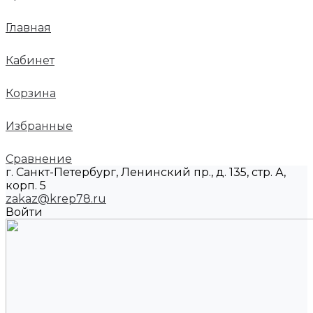
Главная
Кабинет
Корзина
Избранные
Сравнение
г. Санкт-Петербург, Ленинский пр., д. 135, стр. А,
корп. 5
zakaz@krep78.ru
Войти