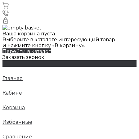
Ваша корзина пуста
Выберите в каталоге интересующий товар
и нажмите кнопку «В корзину».
Перейти в каталог
Заказать звонок
Главная
Кабинет
Корзина
Избранные
Сравнение