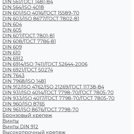
DIN 561/ГОСТ 1481-84
DIN 564/ISO 4018
DIN 601/ISO 4016/ГОСТ 15589-70
DIN 603/ISO 8677/ГОСТ 7802-81
DIN 604
DIN 605
DIN 607/ГОСТ 7801-81
DIN 608/ГОСТ 7786-81
DIN 609
DIN 610
DIN 6912
DIN 6914/ISO 7411/ГОСТ 52644-2006
DIN 6921/ГОСТ 50274
DIN 7643
DIN 7968/ISO 1481
DIN 912/ISO 4762/ISO 21269/ГОСТ 11738-84
DIN 931/ISO 4014/ГОСТ 7798-70/ГОСТ 7805-70
DIN 933/ISO 4017/ГОСТ 7798-70/ГОСТ 7805-70
DIN 960/ISO 8765
DIN 961/ISO 8676/ГОСТ 7798-70
Бронзовый крепеж
Винты
Винты DIN 912
Высокопрочный крепеж