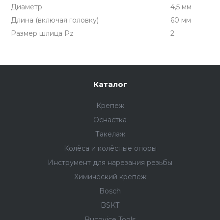
Диаметр
4,5 мм
Длина (включая головку)
60 мм
Размер шлица Pz
2
Каталог
Крепеж
Оснастка
Такелаж
Колёса и колëсные опоры
Инструмент для нарезания резьбы
Химический крепеж
Bosch
BSKT
Bucovice Tools