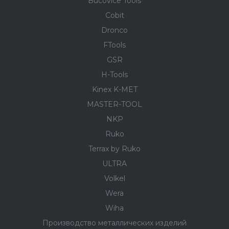
Bucovice Tools
Cobit
Dronco
FTools
GSR
H-Tools
Kinex K-MET
MASTER-TOOL
NKP
Ruko
Terrax by Ruko
ULTRA
Volkel
Wera
Wiha
Производство металлических изделий