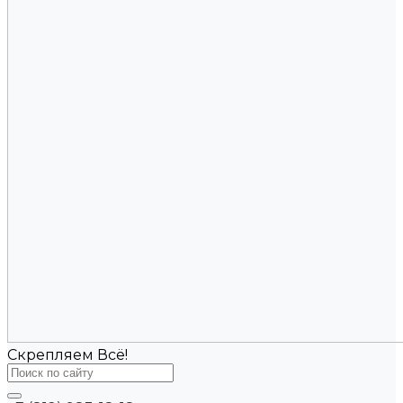
Скрепляем Всё!