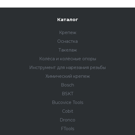
Каталог
Крепеж
Оснастка
Такелаж
Колёса и колëсные опоры
Инструмент для нарезания резьбы
Химический крепеж
Bosch
BSKT
Bucovice Tools
Cobit
Dronco
FTools