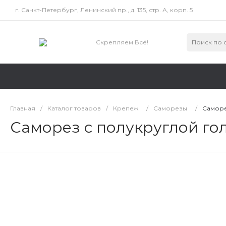
г. Санкт-Петербург, Ленинский пр., д. 135, стр. А, корп. 5
Скрепляем Всё!
Главная
/
Каталог товаров
/
Крепеж
/
Саморезы
/
Саморе
Саморез с полукруглой гол