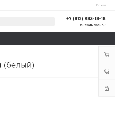
Войти
+7 (812) 983-18-18
Заказать звонок
+7 (812) 983-18-18
г. Санкт-Петербург,
Ленинский пр., д. 135,
стр. А, корп. 5
Пн-Пт: 9:00-18:00 Cб-Вс:
Выходной
 (белый)
zakaz@krep78.ru