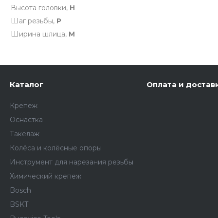
Высота головки,
H
Шаг резьбы,
P
Ширина шлица,
M
Каталог
Оплата и достав
Крепеж
Оснастка
Такелаж
Колёса и колëсные опоры
Инструмент для нарезания резьбы
Химический крепеж
Bosch
BSKT