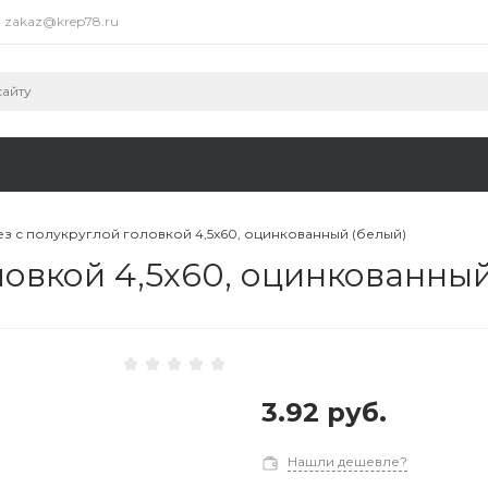
zakaz@krep78.ru
з с полукруглой головкой 4,5х60, оцинкованный (белый)
овкой 4,5х60, оцинкованный
3.92 руб.
Нашли дешевле?