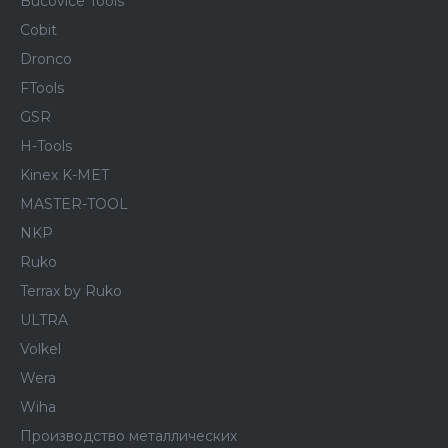
Bucovice Tools
Cobit
Dronco
FTools
GSR
H-Tools
Kinex K-MET
MASTER-TOOL
NKP
Ruko
Terrax by Ruko
ULTRA
Volkel
Wera
Wiha
Производство металлических