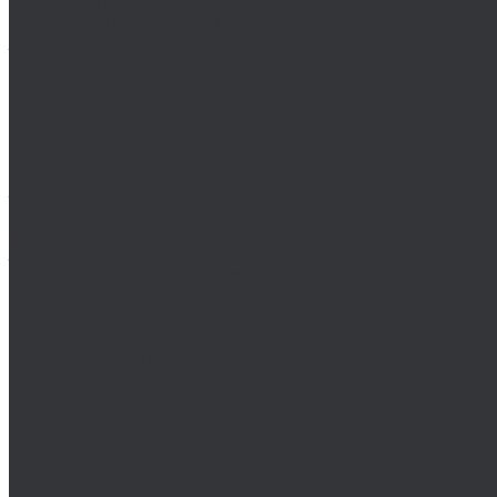
MASTER-TOOL
Воротки MASTER-TOOL
Зенковки MASTER-TOOL
Наборы зенковок MASTER-TOOL
NKP
Плашки дюймовые NKP
Плашки метрические
Ruko
Борфрезы и наборы борфрез Ruko
Зенковки, зенкеры Ruko
Коронки по металлу Ruko
Terrax by Ruko
Зенковки и наборы зенковок Terrax by Ruko
Корончатые сверла Terrax by Ruko
Метчики Terrax by Ruko для резьбы
ULTRA
Комплектующие для коронок ULTRA
Коронки ULTRA
Наборы коронок ULTRA
Volkel
Воротки Volkel
Вставки для резьбы
Метчики Volkel
Wera