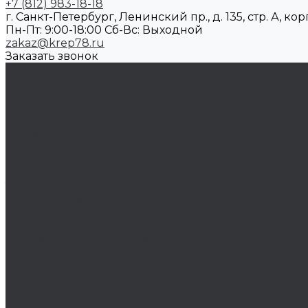
+7 (812) 983-18-18
г. Санкт-Петербург, Ленинский пр., д. 135, стр. А, корп
Пн-Пт: 9:00-18:00 Cб-Вс: Выходной
zakaz@krep78.ru
Заказать звонок
Каталог товаров
Крепеж
Анкера
Болты
Бронзовый крепеж
Оснастка
Биты, головки, переходники
Борфрезы
Диски, круги отрезные, чашки
Такелаж
Блоки такелажные
Вертлюги
Другой такелаж
Колёса и колëсные опоры
Колеса
Инструмент для нарезания резьбы
Резьбонарезной инструмент
Химический крепеж
Герметики