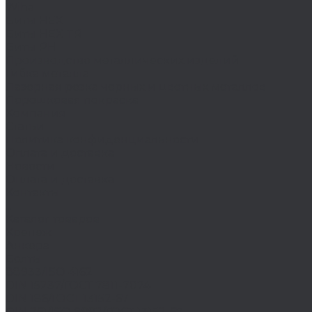
Wiha
Биты HEX
Биты HEX TR
Биты PH
Производство металлических изделий
Гибка металла
Лазерная резка черных и цветных металлов
Порошковая покраска
Компания
Статьи
Политика конфиденциальности
Оплата и доставка
Новости
Оплата и доставка
Контакты
...
Каталог товаров
Крепеж
Анкера
Болты
88933/ISO 4162
DIN 15237/ГОСТ 7811-7074
DIN 186/ГОСТ 13152-67
DIN 261/ISO 8992/ГОСТ 13152-67