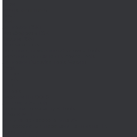
Клеи
Монтажные пены
Bosch
BSKT
Зенковки BSKT
Резьбофрезы BSKT
Сверла BSKT
Bucovice Tools
Воротки для метчиков Bucovice Tools
Воротки для плашек Bucovice Tools
Зенковки Bucovice Tools (Чехия)
Cobit
Dronco
FTools
GSR
H-Tools
Воротки H-TOOLS
Зенковки H-Tools
Коронки по металлу H-Tools
Kinex K-MET
Индикатор часового типа ИЧ
Интерфейс для передачи данных на ПК
Кронциркули