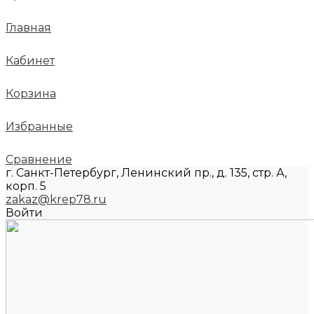
Главная
Кабинет
Корзина
Избранные
Сравнение
г. Санкт-Петербург, Ленинский пр., д. 135, стр. А,
корп. 5
zakaz@krep78.ru
Войти