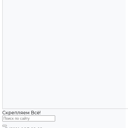
Скрепляем Всё!