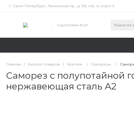
г. Санкт-Петербург, Ленинский пр., д. 135, стр. А, корп. 5
Скрепляем Всё!
Главная
/
Каталог товаров
/
Крепеж
/
Саморезы
/
Саморе
Саморез с полупотайной г
нержавеющая сталь А2