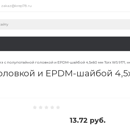
zakaz@krep78.ru
з с полупотайной головкой и EPDM-шайбой 4,5х60 мм Torx WS 9171, 
оловкой и EPDM-шайбой 4,5х
13.72 руб.