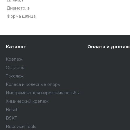
Длина,
l
Диаметр,
s
Форма шлица
Каталог
Оплата и достав
Крепеж
Оснастка
Такелаж
Колёса и колëсные опоры
Инструмент для нарезания резьбы
Химический крепеж
Bosch
BSKT
Bucovice Tools