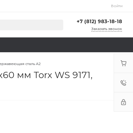
Войти
+7 (812) 983-18-18
Заказать звонок
+7 (812) 983-18-18
г. Санкт-Петербург,
Ленинский пр., д. 135,
стр. А, корп. 5
Пн-Пт: 9:00-18:00 Cб-Вс:
нержавеющая сталь А2
Выходной
60 мм Torx WS 9171,
zakaz@krep78.ru