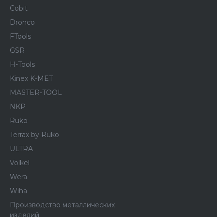
Cobit
Dronco
FTools
GSR
H-Tools
Kinex K-MET
MASTER-TOOL
NKP
Ruko
Terrax by Ruko
ULTRA
Volkel
Wera
Wiha
Производство металлических
изделий