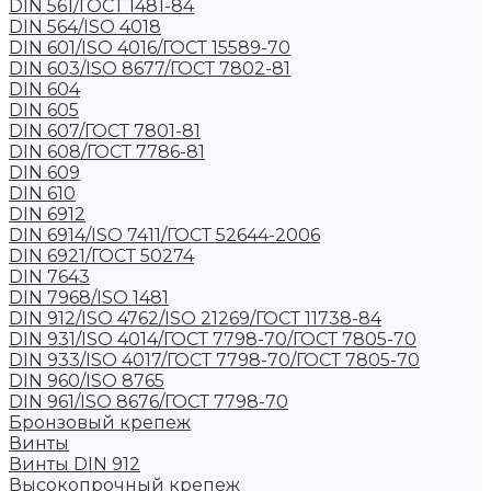
DIN 561/ГОСТ 1481-84
DIN 564/ISO 4018
DIN 601/ISO 4016/ГОСТ 15589-70
DIN 603/ISO 8677/ГОСТ 7802-81
DIN 604
DIN 605
DIN 607/ГОСТ 7801-81
DIN 608/ГОСТ 7786-81
DIN 609
DIN 610
DIN 6912
DIN 6914/ISO 7411/ГОСТ 52644-2006
DIN 6921/ГОСТ 50274
DIN 7643
DIN 7968/ISO 1481
DIN 912/ISO 4762/ISO 21269/ГОСТ 11738-84
DIN 931/ISO 4014/ГОСТ 7798-70/ГОСТ 7805-70
DIN 933/ISO 4017/ГОСТ 7798-70/ГОСТ 7805-70
DIN 960/ISO 8765
DIN 961/ISO 8676/ГОСТ 7798-70
Бронзовый крепеж
Винты
Винты DIN 912
Высокопрочный крепеж