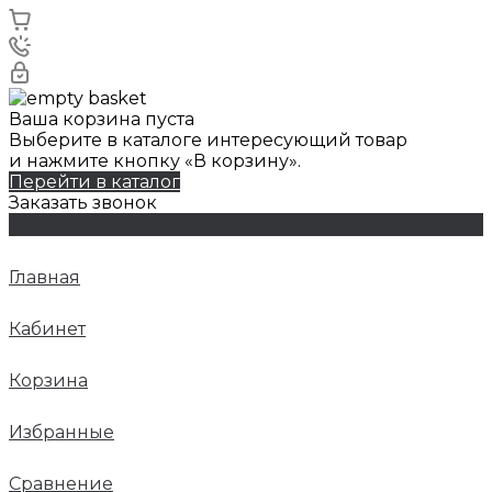
Ваша корзина пуста
Выберите в каталоге интересующий товар
и нажмите кнопку «В корзину».
Перейти в каталог
Заказать звонок
Главная
Кабинет
Корзина
Избранные
Сравнение