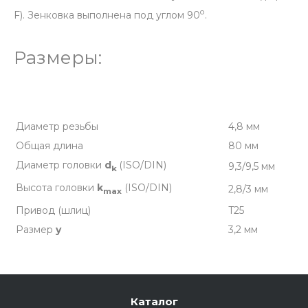
о
F). Зенковка выполнена под углом 90
.
Размеры:
Диаметр резьбы
4,8 мм
Общая длина
80 мм
Диаметр головки
d
(ISO/DIN)
9,3/9,5 мм
k
Высота головки
k
(ISO/DIN)
2,8/3 мм
max
Привод (шлиц)
T25
Размер
y
3,2 мм
Каталог