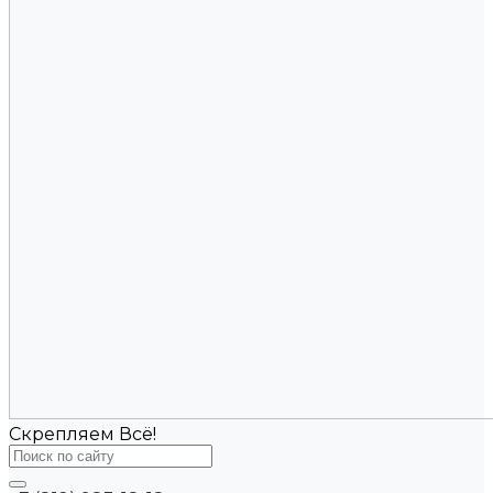
Скрепляем Всё!