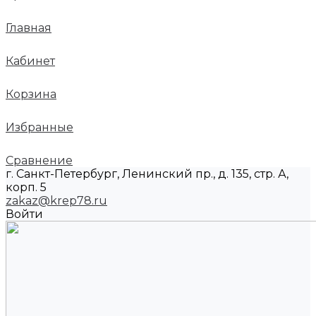
Главная
Кабинет
Корзина
Избранные
Сравнение
г. Санкт-Петербург, Ленинский пр., д. 135, стр. А,
корп. 5
zakaz@krep78.ru
Войти