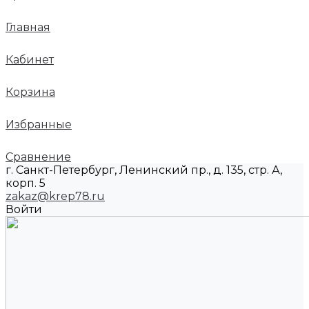
Главная
Кабинет
Корзина
Избранные
Сравнение
г. Санкт-Петербург, Ленинский пр., д. 135, стр. А,
корп. 5
zakaz@krep78.ru
Войти