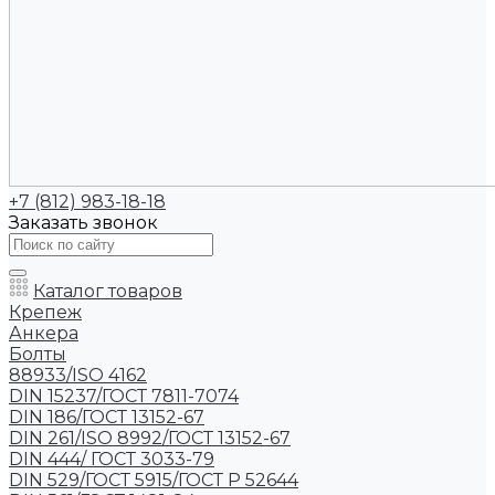
+7 (812) 983-18-18
Заказать звонок
Каталог товаров
Крепеж
Анкера
Болты
88933/ISO 4162
DIN 15237/ГОСТ 7811-7074
DIN 186/ГОСТ 13152-67
DIN 261/ISO 8992/ГОСТ 13152-67
DIN 444/ ГОСТ 3033-79
DIN 529/ГОСТ 5915/ГОСТ Р 52644