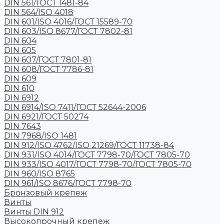
DIN 561/ГОСТ 1481-84
DIN 564/ISO 4018
DIN 601/ISO 4016/ГОСТ 15589-70
DIN 603/ISO 8677/ГОСТ 7802-81
DIN 604
DIN 605
DIN 607/ГОСТ 7801-81
DIN 608/ГОСТ 7786-81
DIN 609
DIN 610
DIN 6912
DIN 6914/ISO 7411/ГОСТ 52644-2006
DIN 6921/ГОСТ 50274
DIN 7643
DIN 7968/ISO 1481
DIN 912/ISO 4762/ISO 21269/ГОСТ 11738-84
DIN 931/ISO 4014/ГОСТ 7798-70/ГОСТ 7805-70
DIN 933/ISO 4017/ГОСТ 7798-70/ГОСТ 7805-70
DIN 960/ISO 8765
DIN 961/ISO 8676/ГОСТ 7798-70
Бронзовый крепеж
Винты
Винты DIN 912
Высокопрочный крепеж