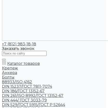
+7 (812) 983-18-18
Заказать звонок
Каталог товаров
Крепеж
Анкера
Болты
88933/ISO 4162
DIN 15237/ГОСТ 7811-7074
DIN 186/ГОСТ 13152-67
DIN 261/ISO 8992/ГОСТ 13152-67
DIN 444/ ГОСТ 3033-79
DIN 529/ГОСТ 5915/ГОСТ Р 52644