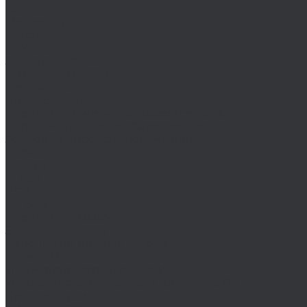
Клеи
Монтажные пены
Bosch
BSKT
Зенковки BSKT
Резьбофрезы BSKT
Сверла BSKT
Bucovice Tools
Воротки для метчиков Bucovice Tools
Воротки для плашек Bucovice Tools
Зенковки Bucovice Tools (Чехия)
Cobit
Dronco
FTools
GSR
H-Tools
Воротки H-TOOLS
Зенковки H-Tools
Коронки по металлу H-Tools
Kinex K-MET
Индикатор часового типа ИЧ
Интерфейс для передачи данных на ПК
Кронциркули