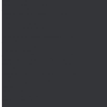
MASTER-TOOL
Воротки MASTER-TOOL
Зенковки MASTER-TOOL
Наборы зенковок MASTER-TOOL
NKP
Плашки дюймовые NKP
Плашки метрические
Ruko
Борфрезы и наборы борфрез Ruko
Зенковки, зенкеры Ruko
Коронки по металлу Ruko
Terrax by Ruko
Зенковки и наборы зенковок Terrax by Ruko
Корончатые сверла Terrax by Ruko
Метчики Terrax by Ruko для резьбы
ULTRA
Комплектующие для коронок ULTRA
Коронки ULTRA
Наборы коронок ULTRA
Volkel
Воротки Volkel
Вставки для резьбы
Метчики Volkel
Wera