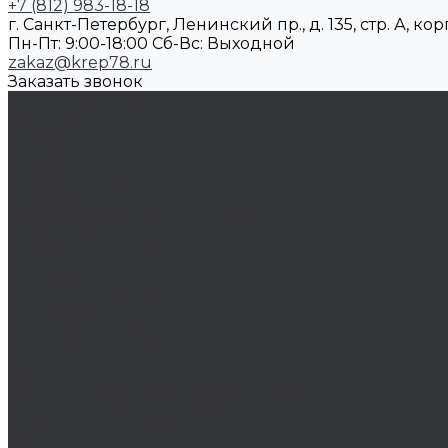
+7 (812) 983-18-18
г. Санкт-Петербург, Ленинский пр., д. 135, стр. А, корп
Пн-Пт: 9:00-18:00 Cб-Вс: Выходной
zakaz@krep78.ru
Заказать звонок
Каталог товаров
Крепеж
Анкера
Болты
Бронзовый крепеж
Оснастка
Биты, головки, переходники
Борфрезы
Диски, круги отрезные, чашки
Такелаж
Блоки такелажные
Вертлюги
Другой такелаж
Колёса и колëсные опоры
Колеса
Инструмент для нарезания резьбы
Резьбонарезной инструмент
Химический крепеж
Герметики