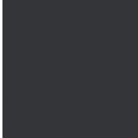
Wiha
Биты HEX
Биты HEX TR
Биты PH
Производство металлических изделий
Гибка металла
Лазерная резка черных и цветных металлов
Порошковая покраска
Компания
Статьи
Политика конфиденциальности
Оплата и доставка
Новости
Оплата и доставка
Контакты
...
Каталог товаров
Крепеж
Анкера
Болты
88933/ISO 4162
DIN 15237/ГОСТ 7811-7074
DIN 186/ГОСТ 13152-67
DIN 261/ISO 8992/ГОСТ 13152-67