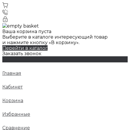
Ваша корзина пуста
Выберите в каталоге интересующий товар
и нажмите кнопку «В корзину».
Перейти в каталог
Заказать звонок
Главная
Кабинет
Корзина
Избранные
Сравнение