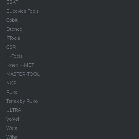
BSKT
Bucovice Tools
Cobit
Dronco
FTools
GSR
H-Tools
Kinex K-MET
MASTER-TOOL
NKP
Ruko
Terrax by Ruko
ULTRA
Volkel
Wera
Wiha