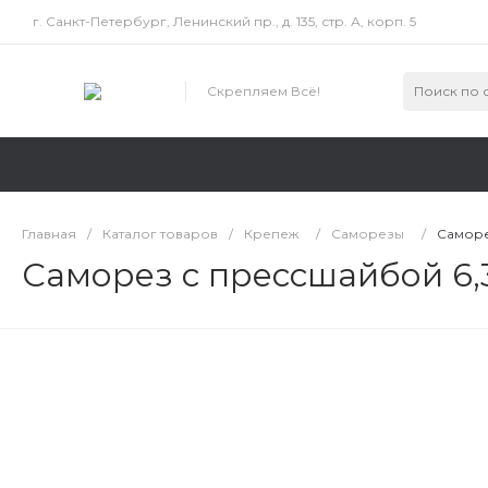
г. Санкт-Петербург, Ленинский пр., д. 135, стр. А, корп. 5
Скрепляем Всё!
Главная
/
Каталог товаров
/
Крепеж
/
Саморезы
/
Саморе
Саморез с прессшайбой 6,3