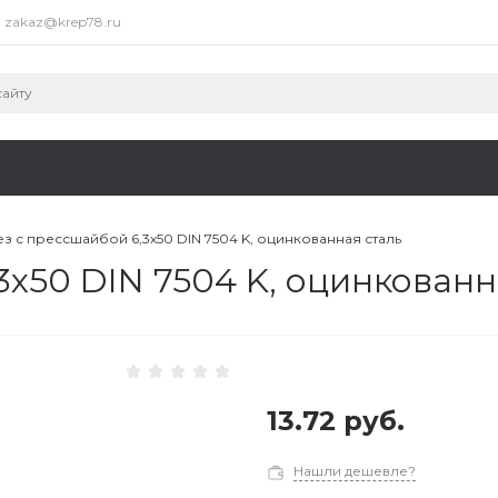
zakaz@krep78.ru
з с прессшайбой 6,3х50 DIN 7504 K, оцинкованная сталь
х50 DIN 7504 K, оцинкованн
13.72 руб.
Нашли дешевле?