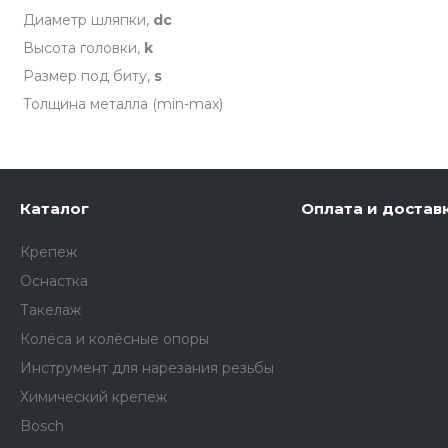
Диаметр шляпки,
dc
Высота головки,
k
Размер под биту,
s
Толщина металла (min-max)
Каталог
Оплата и достав
Крепеж
Оснастка
Такелаж
Колёса и колëсные опоры
Инструмент для нарезания резьбы
Химический крепеж
Bosch