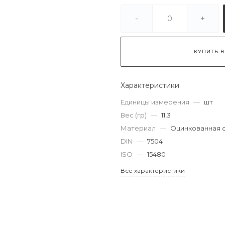
-
+
КУПИТЬ В
Характеристики
Единицы измерения
—
шт
Вес (гр)
—
11,3
Материал
—
Оцинкованная 
DIN
—
7504
ISO
—
15480
Все характеристики