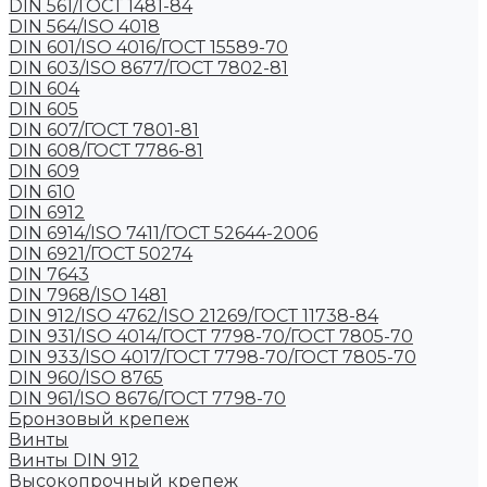
DIN 561/ГОСТ 1481-84
DIN 564/ISO 4018
DIN 601/ISO 4016/ГОСТ 15589-70
DIN 603/ISO 8677/ГОСТ 7802-81
DIN 604
DIN 605
DIN 607/ГОСТ 7801-81
DIN 608/ГОСТ 7786-81
DIN 609
DIN 610
DIN 6912
DIN 6914/ISO 7411/ГОСТ 52644-2006
DIN 6921/ГОСТ 50274
DIN 7643
DIN 7968/ISO 1481
DIN 912/ISO 4762/ISO 21269/ГОСТ 11738-84
DIN 931/ISO 4014/ГОСТ 7798-70/ГОСТ 7805-70
DIN 933/ISO 4017/ГОСТ 7798-70/ГОСТ 7805-70
DIN 960/ISO 8765
DIN 961/ISO 8676/ГОСТ 7798-70
Бронзовый крепеж
Винты
Винты DIN 912
Высокопрочный крепеж