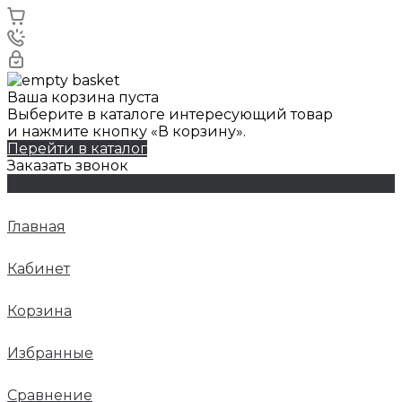
Ваша корзина пуста
Выберите в каталоге интересующий товар
и нажмите кнопку «В корзину».
Перейти в каталог
Заказать звонок
Главная
Кабинет
Корзина
Избранные
Сравнение