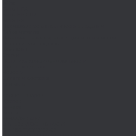
Wiha
Биты HEX
Биты HEX TR
Биты PH
Производство металлических изделий
Гибка металла
Лазерная резка черных и цветных металлов
Порошковая покраска
Компания
Статьи
Политика конфиденциальности
Оплата и доставка
Новости
Оплата и доставка
Контакты
...
Каталог товаров
Крепеж
Анкера
Болты
88933/ISO 4162
DIN 15237/ГОСТ 7811-7074
DIN 186/ГОСТ 13152-67
DIN 261/ISO 8992/ГОСТ 13152-67