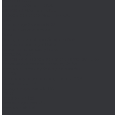
MASTER-TOOL
Воротки MASTER-TOOL
Зенковки MASTER-TOOL
Наборы зенковок MASTER-TOOL
NKP
Плашки дюймовые NKP
Плашки метрические
Ruko
Борфрезы и наборы борфрез Ruko
Зенковки, зенкеры Ruko
Коронки по металлу Ruko
Terrax by Ruko
Зенковки и наборы зенковок Terrax by Ruko
Корончатые сверла Terrax by Ruko
Метчики Terrax by Ruko для резьбы
ULTRA
Комплектующие для коронок ULTRA
Коронки ULTRA
Наборы коронок ULTRA
Volkel
Воротки Volkel
Вставки для резьбы
Метчики Volkel
Wera