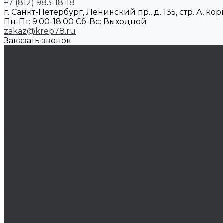
+7 (812) 983-18-18
г. Санкт-Петербург, Ленинский пр., д. 135, стр. А, корп
Пн-Пт: 9:00-18:00 Cб-Вс: Выходной
zakaz@krep78.ru
Заказать звонок
Каталог товаров
Крепеж
Анкера
Болты
Бронзовый крепеж
Оснастка
Биты, головки, переходники
Борфрезы
Диски, круги отрезные, чашки
Такелаж
Блоки такелажные
Вертлюги
Другой такелаж
Колёса и колëсные опоры
Колеса
Инструмент для нарезания резьбы
Резьбонарезной инструмент
Химический крепеж
Герметики